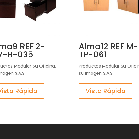
ma9 REF 2-
Alma12 REF M-
V-H-035
TP-061
uctos Modular Su Oficina,
Productos Modular Su Ofici
magen S.A.S.
su Imagen S.A.S.
Vista Rápida
Vista Rápida