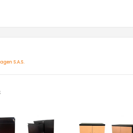
agen S.A.S.
s