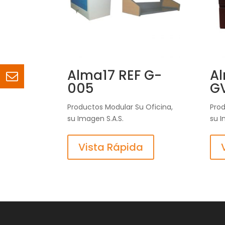
Alma17 REF G-
Al
005
G
Productos Modular Su Oficina,
Prod
su Imagen S.A.S.
su I
Vista Rápida