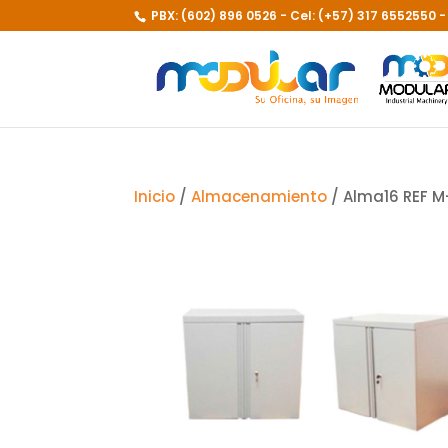
PBX: (602) 896 0526 - Cel: (+57) 317 6552550 
Inicio
/
Almacenamiento
/ Alma16 REF 