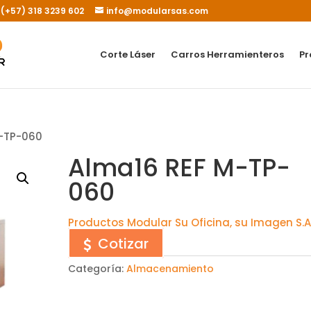
- (+57) 318 3239 602
info@modularsas.com
Corte Láser
Carros Herramienteros
Pr
M-TP-060
Alma16 REF M-TP-
060
Productos Modular Su Oficina, su Imagen S.A.
Cotizar
Categoría:
Almacenamiento