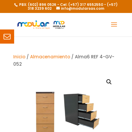
PBX: (602) 896 0526 - Cel: (+57) 317 6552550 - (+57)
318 3239 602
info@modularsas.com
Inicio
/
Almacenamiento
/ Alma6 REF 4-GV-
052