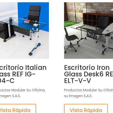
critorio Italian
Escritorio Iron
ass REF IG-
Glass Desk6 RE
04-C
ELT-V-V
uctos Modular Su Oficina,
Productos Modular Su Ofici
magen S.A.S.
su Imagen S.A.S.
Vista Rápida
Vista Rápida