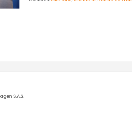
agen S.A.S.
s