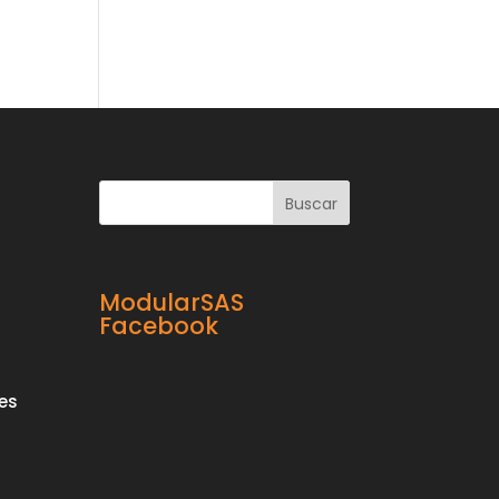
ModularSAS
Facebook
es