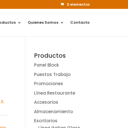
0 elementos
oductos
Quienes Somos
Contacto
Productos
Panel Block
Puestos Trabajo
Promociones
Línea Restaurante
S.
Accesorios
Almacenamiento
Escritorios
Línea Italian Glass
ajo