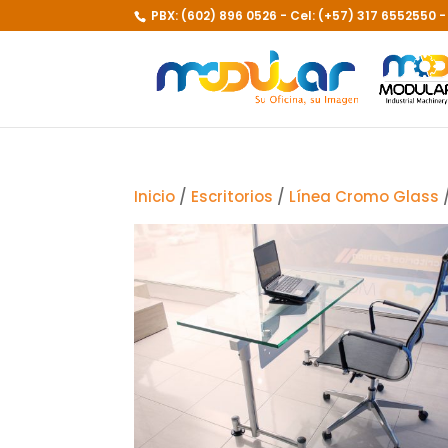
PBX: (602) 896 0526 - Cel: (+57) 317 6552550 
Inicio
/
Escritorios
/
Línea Cromo Glass
/