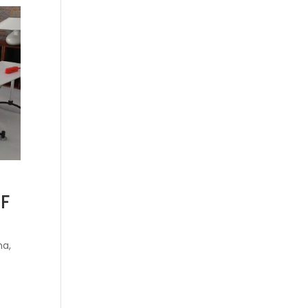
F
na,