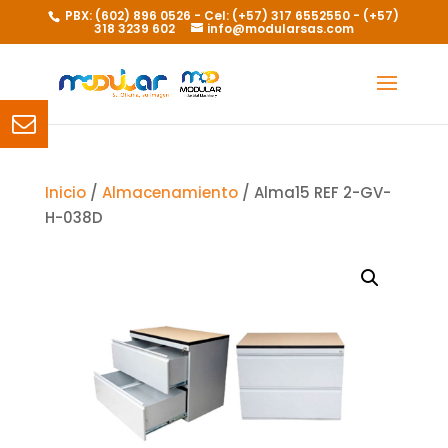
PBX: (602) 896 0526 - Cel: (+57) 317 6552550 - (+57)
318 3239 602
info@modularsas.com
Inicio
/
Almacenamiento
/ Alma15 REF 2-GV-
H-038D