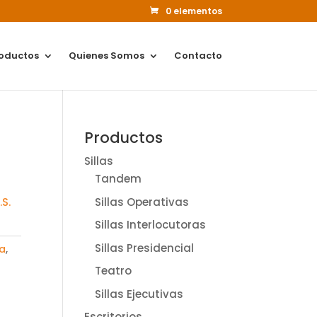
0 elementos
oductos
Quienes Somos
Contacto
Productos
Sillas
Tandem
Sillas Operativas
S.
Sillas Interlocutoras
Sillas Presidencial
va
,
Teatro
Sillas Ejecutivas
Escritorios