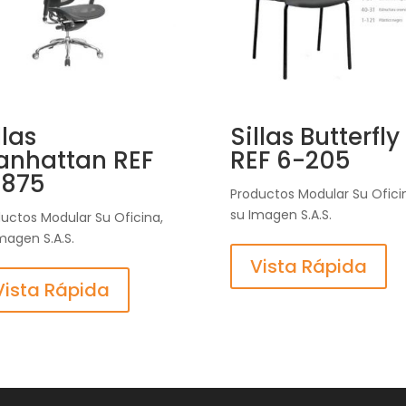
llas
Sillas Butterfly
anhattan REF
REF 6-205
-875
Productos Modular Su Ofici
su Imagen S.A.S.
uctos Modular Su Oficina,
magen S.A.S.
Vista Rápida
Vista Rápida