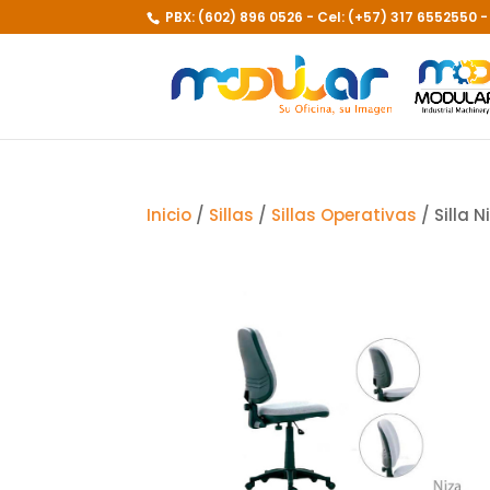
PBX: (602) 896 0526 - Cel: (+57) 317 6552550 
Inicio
/
Sillas
/
Sillas Operativas
/ Silla N