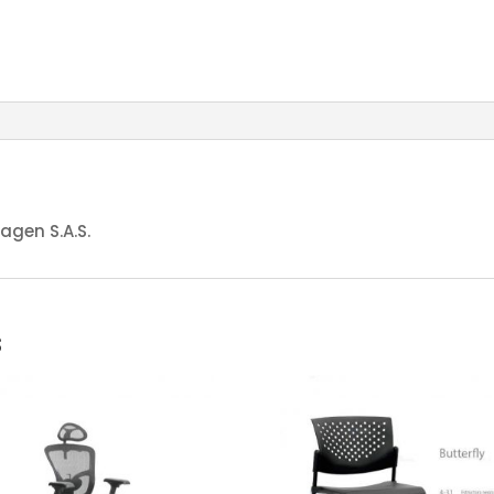
agen S.A.S.
s