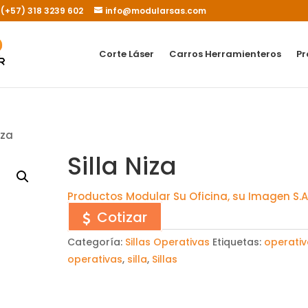
- (+57) 318 3239 602
info@modularsas.com
Corte Láser
Carros Herramienteros
Pr
iza
Silla Niza
Productos Modular Su Oficina, su Imagen S.A.
Cotizar
Categoría:
Sillas Operativas
Etiquetas:
operati
operativas
,
silla
,
Sillas