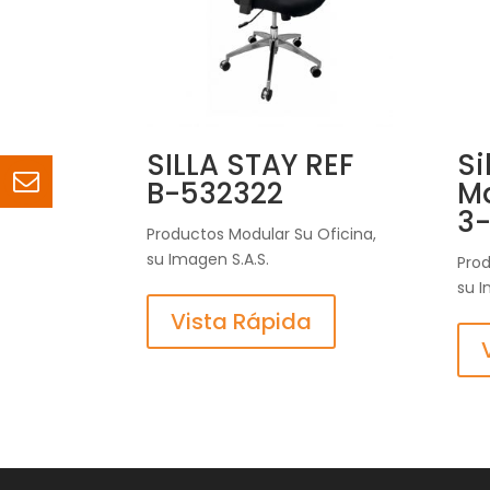
SILLA STAY REF
Si
B-532322
M
3
Productos Modular Su Oficina,
su Imagen S.A.S.
Prod
su I
Vista Rápida